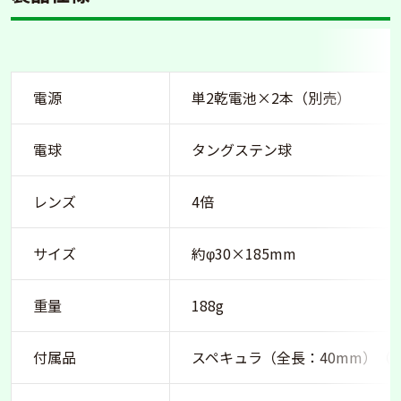
電源
単2乾電池×2本（別売）
電球
タングステン球
レンズ
4倍
サイズ
約φ30×185mm
重量
188g
付属品
スペキュラ（全長：40mm）（2.