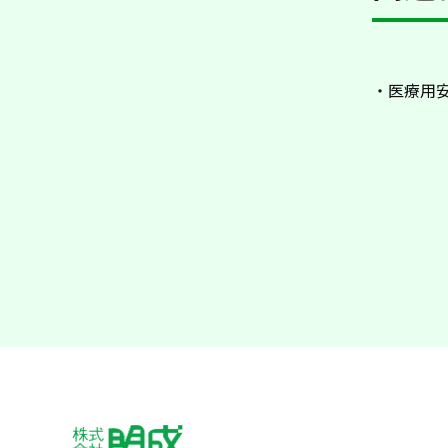
・
医療用安